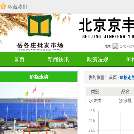
收藏我们
首页
新闻快讯
政策法规
价
价格走势
你的位置：
首页
>
价格走
类别
品名
水果类
猕猴桃
22.5
22.0
21.5