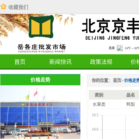
收藏我们
首页
新闻快讯
政策法规
价
价格走势
你的位置：
首页
>
价格走
类别
品名
水果类
鸭梨
10.5
10.0