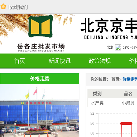
收藏我们
首页
新闻快讯
政策法规
价
价格走势
你的位置：
首页
>
价格走
类别
品名
水产类
小扇贝
92
90
88