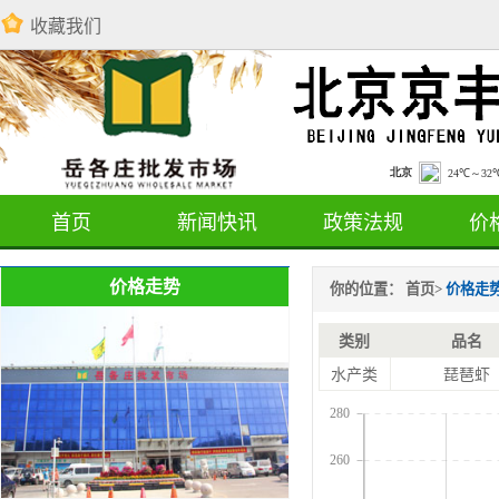
收藏我们
首页
新闻快讯
政策法规
价
价格走势
你的位置：
首页
>
价格走
类别
品名
水产类
琵琶虾
280
260