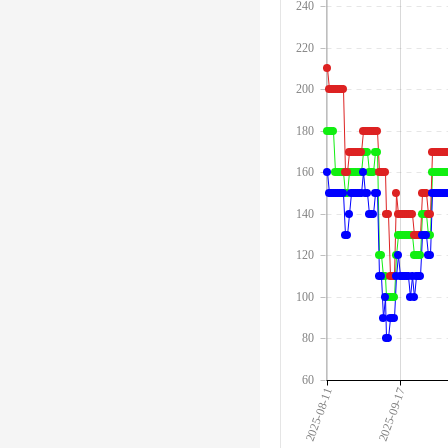
240
220
200
180
160
140
120
100
80
60
2025-08-11
2025-09-17