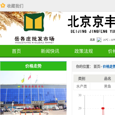
收藏我们
首页
新闻快讯
政策法规
价
价格走势
你的位置：
首页
>
价格走
类别
品名
水产类
黑鱼
30
29