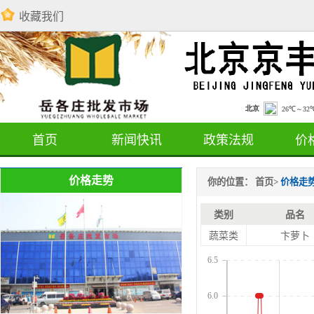
收藏我们
首页
新闻快讯
政策法规
价
价格走势
你的位置：
首页
>
价格走
类别
品名
蔬菜类
卞萝卜
6.5
6.0