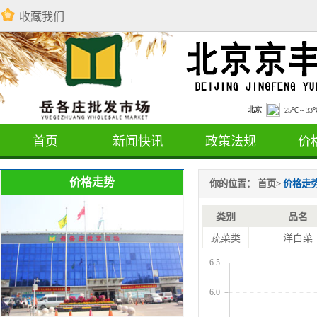
收藏我们
首页
新闻快讯
政策法规
价
价格走势
你的位置：
首页
>
价格走
类别
品名
蔬菜类
洋白菜
6.5
6.0