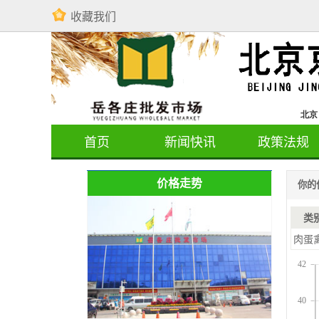
收藏我们
首页
新闻快讯
政策法规
价格走势
你的
类
肉蛋
42
40