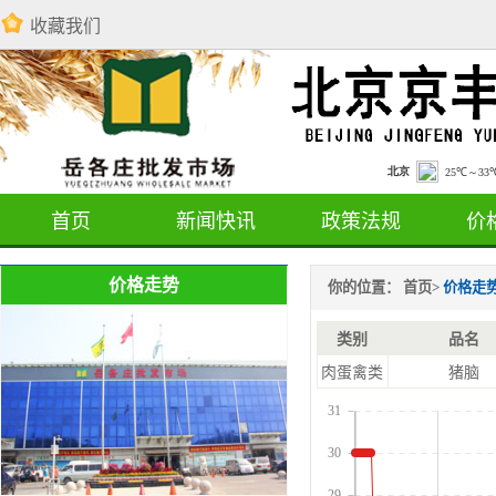
收藏我们
首页
新闻快讯
政策法规
价
价格走势
你的位置：
首页
>
价格走
类别
品名
肉蛋禽类
猪脑
31
30
29