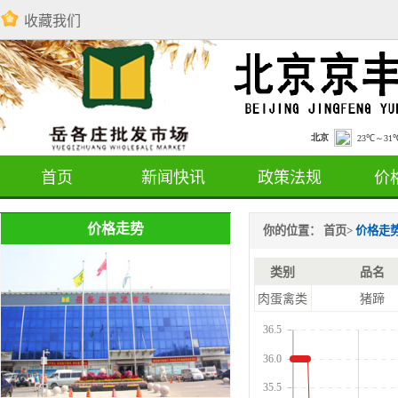
收藏我们
首页
新闻快讯
政策法规
价
价格走势
你的位置：
首页
>
价格走
类别
品名
肉蛋禽类
猪蹄
36.5
36.0
35.5