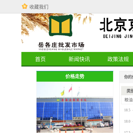
收藏我们
首页
新闻快讯
政策法规
价格走势
你的
类
粮油
18.5
18.0
17.5