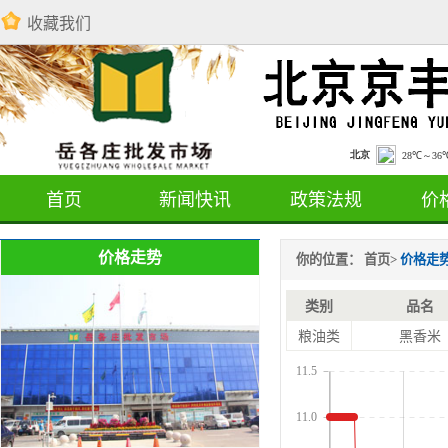
收藏我们
首页
新闻快讯
政策法规
价
价格走势
你的位置：
首页
>
价格走
类别
品名
粮油类
黑香米
11.5
11.0