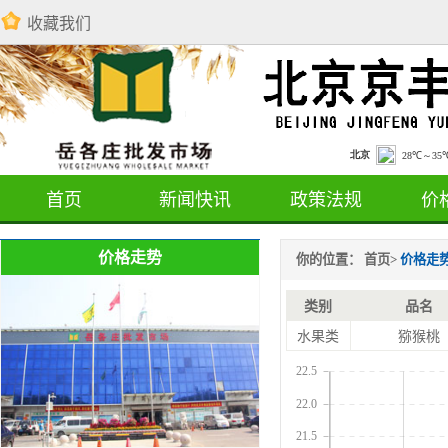
收藏我们
首页
新闻快讯
政策法规
价
价格走势
你的位置：
首页
>
价格走
类别
品名
水果类
猕猴桃
22.5
22.0
21.5