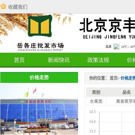
收藏我们
首页
新闻快讯
政策法规
价
价格走势
你的位置：
首页
>
价格走
类别
品名
水果类
黄香蕉苹
14.5
14.0
13.5