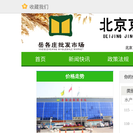
收藏我们
首页
新闻快讯
政策法规
价格走势
你的
类
水产
115
110