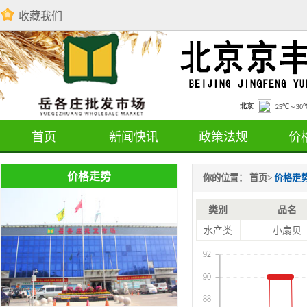
收藏我们
首页
新闻快讯
政策法规
价
价格走势
你的位置：
首页
>
价格走
类别
品名
水产类
小扇贝
92
90
88