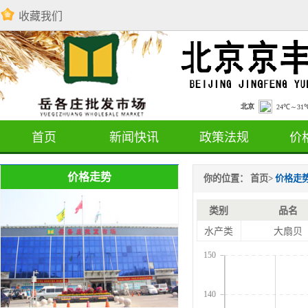
收藏我们
首页
新闻快讯
政策法规
价
价格走势
你的位置：
首页
>
价格走
类别
品名
水产类
大扇贝
150
140