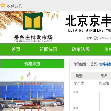
收藏我们
首页
新闻快讯
政策法规
价
价格走势
你的位置：
首页
>
价格走
类别
品名
水产类
珍宝蟹
500
450