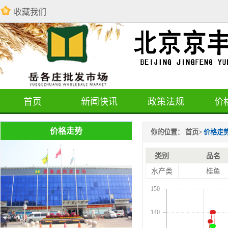
收藏我们
首页
新闻快讯
政策法规
价
价格走势
你的位置：
首页
>
价格走
类别
品名
水产类
桂鱼
150
140