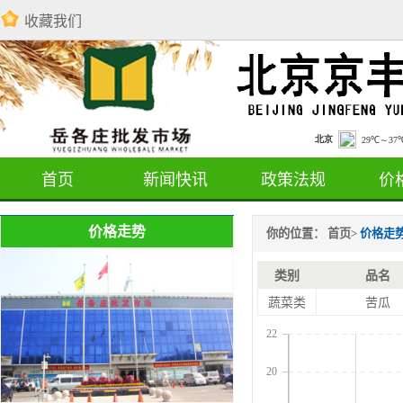
收藏我们
首页
新闻快讯
政策法规
价
价格走势
你的位置：
首页
>
价格走
类别
品名
蔬菜类
苦瓜
22
20