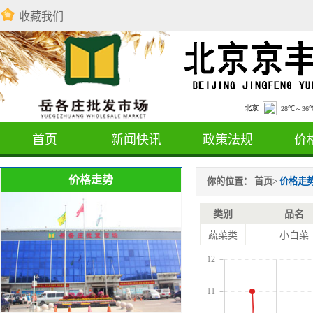
收藏我们
首页
新闻快讯
政策法规
价
价格走势
你的位置：
首页
>
价格走
类别
品名
蔬菜类
小白菜
12
11