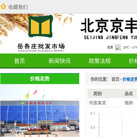
收藏我们
首页
新闻快讯
政策法规
价
价格走势
你的位置：
首页
>
价格走
类别
品名
肉蛋禽类
猪肺
8.5
8.0