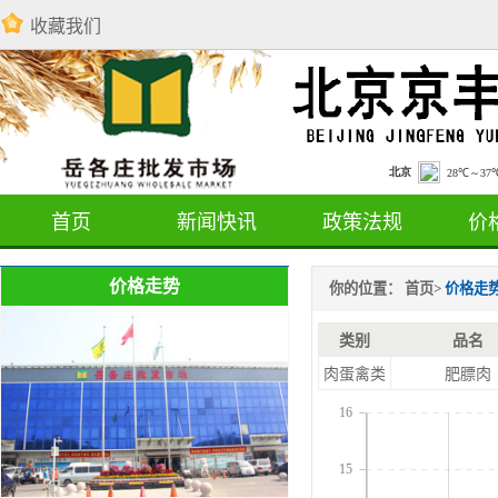
收藏我们
首页
新闻快讯
政策法规
价
价格走势
你的位置：
首页
>
价格走
类别
品名
肉蛋禽类
肥膘肉
16
15