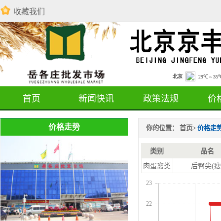
收藏我们
首页
新闻快讯
政策法规
价
价格走势
你的位置：
首页
>
价格走
类别
品名
肉蛋禽类
后臀尖(瘦
23
22