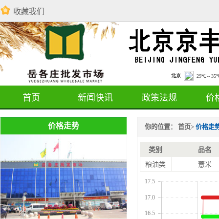
收藏我们
首页
新闻快讯
政策法规
价
价格走势
你的位置：
首页
>
价格走
类别
品名
粮油类
薏米
17.5
17.0
16.5