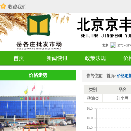
收藏我们
首页
新闻快讯
政策法规
价
价格走势
你的位置：
首页
>
价格走
类别
品名
粮油类
红小豆
16.5
16.0
15.5