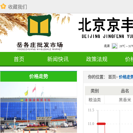
收藏我们
首页
新闻快讯
政策法规
价
价格走势
你的位置：
首页
>
价格走
类别
品名
粮油类
黑香米
11.5
11.0