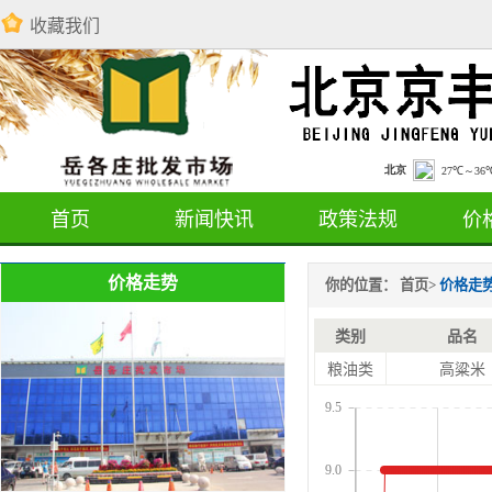
收藏我们
首页
新闻快讯
政策法规
价
价格走势
你的位置：
首页
>
价格走
类别
品名
粮油类
高粱米
9.5
9.0